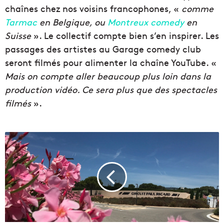
chaînes chez nos voisins francophones, «
comme
Tarmac
en Belgique, ou
Montreux comedy
en
Suisse
». Le collectif compte bien s’en inspirer. Les
passages des artistes au Garage comedy club
seront filmés pour alimenter la chaîne YouTube. «
Mais on compte aller beaucoup plus loin dans la
production vidéo. Ce sera plus que des spectacles
filmés
».
V
i
d
é
o
-
P
o
u