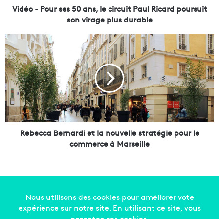
r
Vidéo - Pour ses 50 ans, le circuit Paul Ricard poursuit
s
son virage plus durable
e
s
R
5
e
0
b
a
e
n
c
s
c
,
a
l
B
e
e
c
r
Rebecca Bernardi et la nouvelle stratégie pour le
i
n
commerce à Marseille
r
a
c
r
u
d
i
i
t
e
P
t
Copyright © 2014-2022
Made in Marseille
. Tous droits
a
l