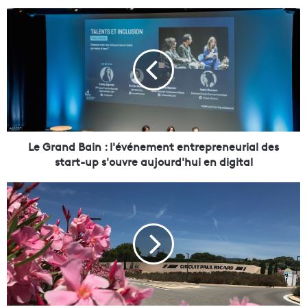
L
e
G
r
a
n
d
B
a
i
Le Grand Bain : l'événement entrepreneurial des
n
start-up s'ouvre aujourd'hui en digital
:
l
V
'
i
é
d
v
é
é
o
n
-
e
P
m
o
e
u