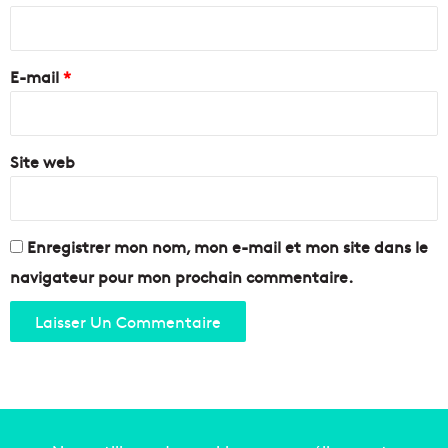
s
n
i
t
s
r
i
l
e
t
E-mail
*
e
l
s
*
a
q
c
u
u
Site web
a
l
r
t
t
u
i
r
e
Enregistrer mon nom, mon e-mail et mon site dans le
e
r
navigateur pour mon prochain commentaire.
m
s
a
n
r
o
s
r
e
d
i
l
l