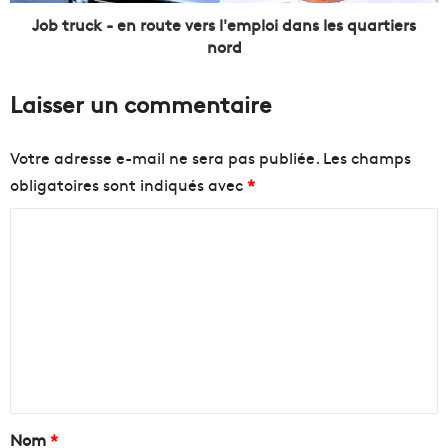
-
r
e
Job truck - en route vers l'emploi dans les quartiers
s
n
nord
e
r
i
o
Laisser un commentaire
l
u
l
t
e
e
Votre adresse e-mail ne sera pas publiée.
Les champs
F
v
obligatoires sont indiqués avec
*
r
e
e
r
C
n
s
c
l
o
h
'
m
T
e
m
e
m
c
p
e
h
l
n
i
o
n
i
t
v
d
a
Nom
*
e
a