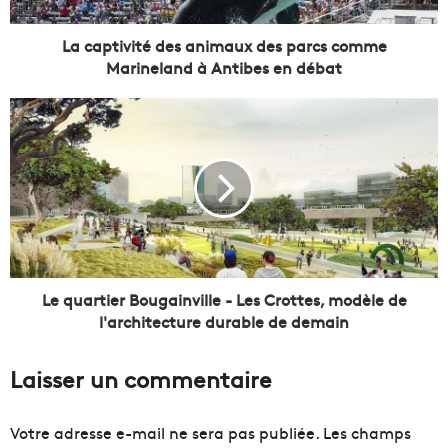
v
i
t
La captivité des animaux des parcs comme
é
Marineland à Antibes en débat
d
e
L
s
e
a
q
n
u
i
a
m
r
a
t
u
i
x
e
d
r
Le quartier Bougainville - Les Crottes, modèle de
e
B
l'architecture durable de demain
s
o
p
u
Laisser un commentaire
a
g
r
a
c
i
Votre adresse e-mail ne sera pas publiée.
Les champs
s
n