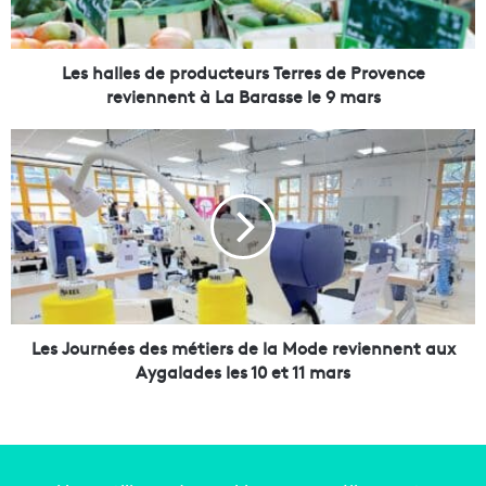
l
e
s
d
Les halles de producteurs Terres de Provence
e
reviennent à La Barasse le 9 mars
p
r
L
o
e
d
s
u
J
c
o
t
u
e
r
u
n
r
é
s
e
Les Journées des métiers de la Mode reviennent aux
T
s
Aygalades les 10 et 11 mars
e
d
r
e
r
s
e
m
s
é