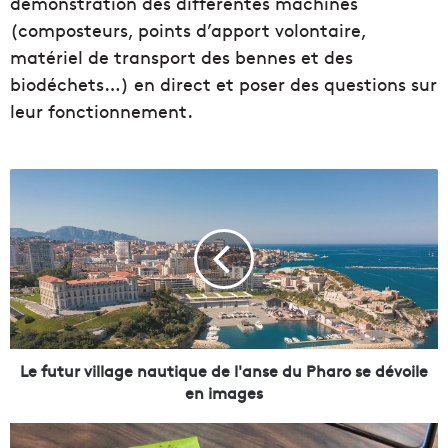
démonstration des différentes machines
(composteurs, points d’apport volontaire,
matériel de transport des bennes et des
biodéchets…) en direct et poser des questions sur
leur fonctionnement.
L
e
f
u
t
u
r
v
i
l
Le futur village nautique de l'anse du Pharo se dévoile
l
en images
a
g
Q