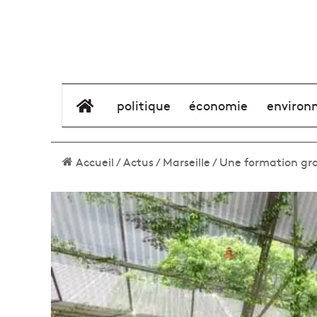
élément de menu
politique
économie
environ
Accueil
/
Actus
/
Marseille
/
Une formation grat