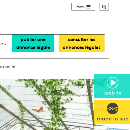
Sidebar (barre lat
Recherche
publier une
consulter les
ans
annonce légale
annonces légales
arseille
web tv
made in sud