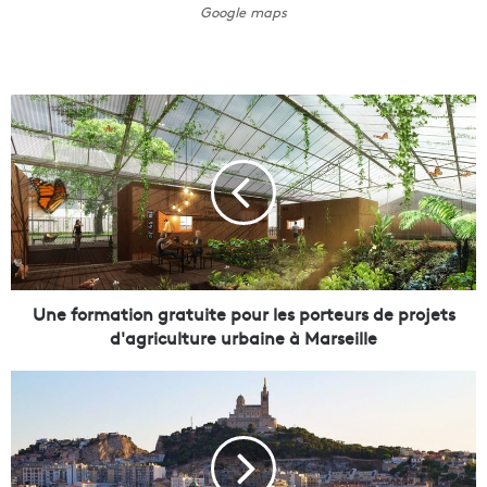
Google maps
U
n
e
f
o
r
m
a
t
i
Une formation gratuite pour les porteurs de projets
o
d'agriculture urbaine à Marseille
n
g
C
r
o
a
m
t
m
u
e