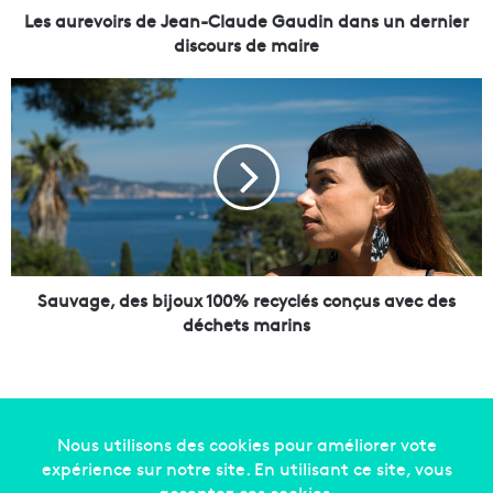
i
Les aurevoirs de Jean-Claude Gaudin dans un dernier
r
discours de maire
s
d
S
e
a
J
u
e
v
a
a
n
g
-
e
C
,
l
d
a
e
Sauvage, des bijoux 100% recyclés conçus avec des
u
s
déchets marins
d
b
e
i
G
j
a
o
u
u
d
x
Copyright © 2014-2022
Made in Marseille
. Tous droits
i
1