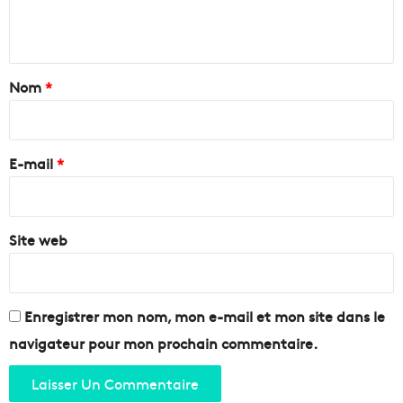
'
a
n
ê
n
t
t
t
r
s
a
Nom
*
e
o
t
l
i
r
i
r
a
d
e
n
E-mail
*
a
s
i
*
f
r
o
e
r
Site web
e
m
n
é
p
e
r
s
o
Enregistrer mon nom, mon e-mail et mon site dans le
e
j
navigateur pour mon prochain commentaire.
n
e
v
t
é
à