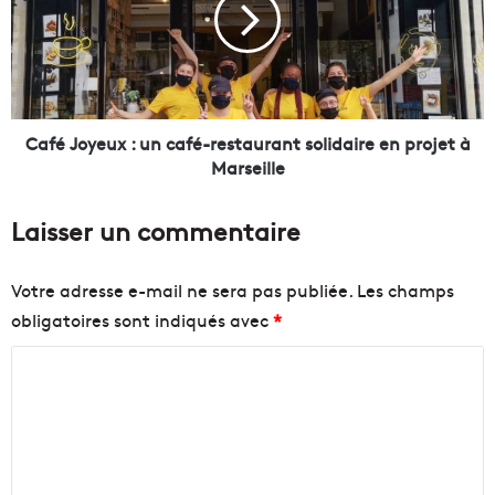
é
"
J
m
o
a
y
r
e
s
u
e
x
Café Joyeux : un café-restaurant solidaire en projet à
i
:
Marseille
l
u
l
n
Laisser un commentaire
a
c
i
a
s
f
Votre adresse e-mail ne sera pas publiée.
Les champs
e
é
obligatoires sont indiqués avec
*
s
-
e
r
C
n
e
v
s
o
o
t
m
i
a
m
e
u
d
r
e