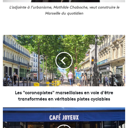
L’adjointe à l’urbanisme, Mathilde Chaboche, veut construire le
Marseille du quotidien
L
e
s
"
c
o
r
o
n
a
Les "coronapistes" marseillaises en voie d'être
p
transformées en véritables pistes cyclables
i
s
C
t
a
e
f
s