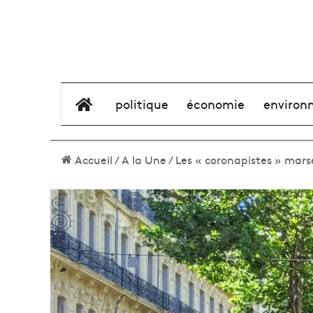
élément de menu
politique
économie
environ
Accueil
/
A la Une
/
Les « coronapistes » marse