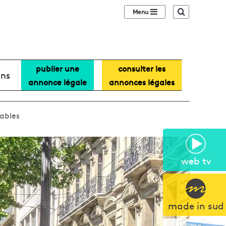
Sidebar (barre lat
Recherche
publier une
consulter les
ans
annonce légale
annonces légales
lables
web tv
made in sud