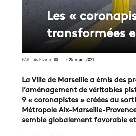
Les « coronapis
transformées en
Loïs Elziere
Envoyer
25 mars 2021
un
courriel
La Ville de Marseille a émis des p
l’aménagement de véritables piste
9 « coronapistes » créées au sor
Métropole Aix-Marseille-Provence
semble globalement favorable et 