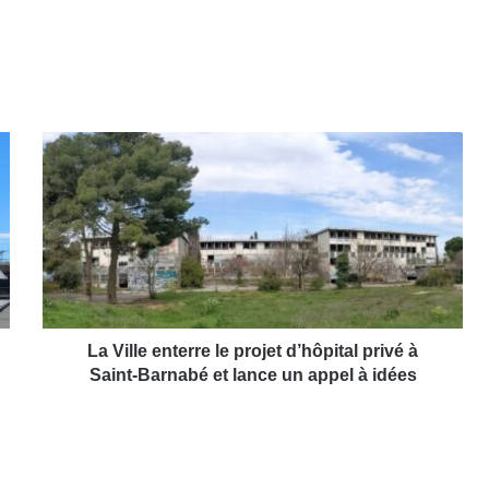
L
a
V
i
l
l
e
e
n
t
La Ville enterre le projet d’hôpital privé à
e
Saint-Barnabé et lance un appel à idées
r
r
e
l
e