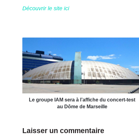
Découvrir le site ici
L
e
g
r
o
u
p
e
I
A
Le groupe IAM sera à l’affiche du concert-test
M
au Dôme de Marseille
s
e
r
Laisser un commentaire
a
à