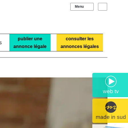
Sidebar (barre laté
Recherche
publier une
consulter les
s
annonce légale
annonces légales
web tv
made in sud