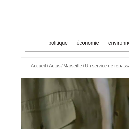
élément de menu
politique
économie
environ
Accueil
/
Actus
/
Marseille
/
Un service de repass