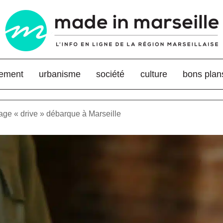
nement
urbanisme
société
culture
bons plan
age « drive » débarque à Marseille