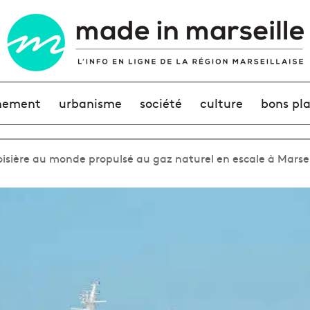
nement
urbanisme
société
culture
bons pl
roisière au monde propulsé au gaz naturel en escale à Marsei