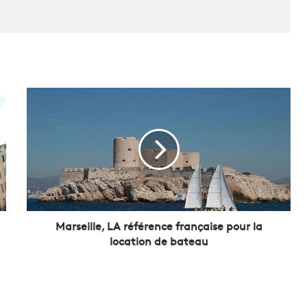
M
a
r
s
e
i
l
l
e
,
Marseille, LA référence française pour la
L
location de bateau
A
r
é
f