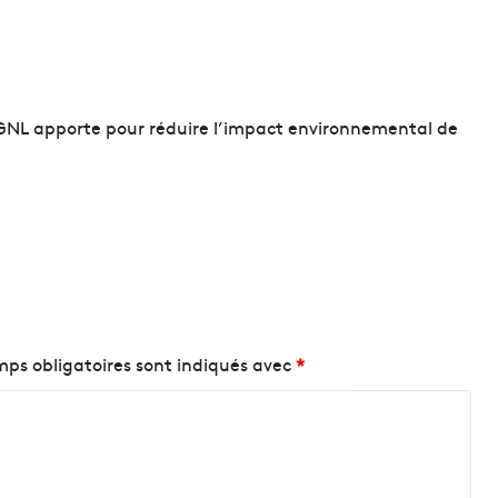
é
r
e
n
c
e
e GNL apporte pour réduire l’impact environnemental de
f
r
a
n
ç
a
i
s
e
p
ps obligatoires sont indiqués avec
*
o
u
r
l
a
l