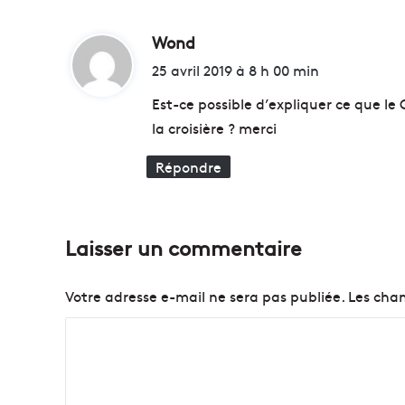
i
s
Wond
d
i
t
i
25 avril 2019 à 8 h 00 min
e
t
r
Est-ce possible d’expliquer ce que l
l
la croisière ? merci
e
:
s
Répondre
c
o
u
l
Laisser un commentaire
i
s
s
Votre adresse e-mail ne sera pas publiée.
Les cham
e
s
C
d
o
u
m
m
y