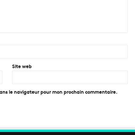
o
c
a
t
i
o
n
d
e
b
Site web
a
t
e
a
dans le navigateur pour mon prochain commentaire.
u