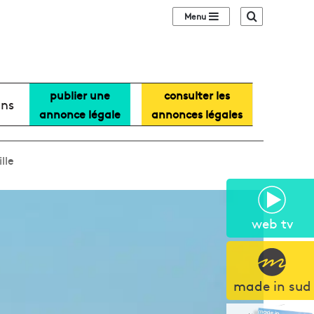
Sidebar (barre lat
Recherche
publier une
consulter les
ans
annonce légale
annonces légales
lle
web tv
made in sud