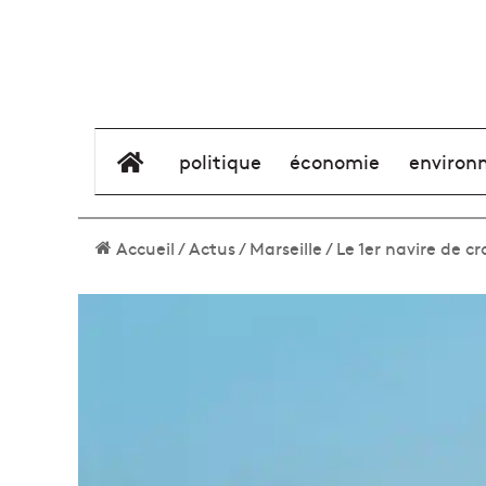
élément de menu
politique
économie
environ
Accueil
/
Actus
/
Marseille
/
Le 1er navire de c