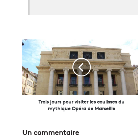
T
r
o
i
s
j
o
u
r
s
Trois jours pour visiter les coulisses du
p
mythique Opéra de Marseille
o
u
r
Un commentaire
v