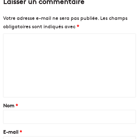
Laisser un commentaire
Votre adresse e-mail ne sera pas publiée.
Les champs
obligatoires sont indiqués avec
*
C
o
m
m
e
n
t
a
Nom
*
i
r
e
E-mail
*