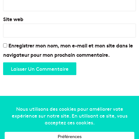
*
Site web
Enregistrer mon nom, mon e-mail et mon site dans le
navigateur pour mon prochain commentaire.
Copyright © 2014-2022
Made in Marseille
. Tous droits
réservés -
mentions légales
-
nous contacter
-
qui
sommes-nous
-
annonceurs