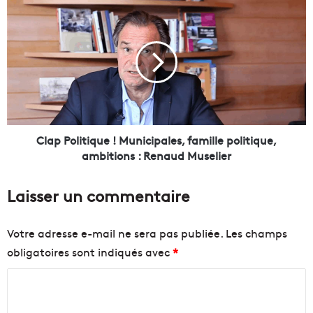
a
C
r
l
t
a
e
p
m
P
e
o
n
l
t
i
v
t
i
i
Clap Politique ! Municipales, famille politique,
e
q
ambitions : Renaud Muselier
n
u
t
e
Laisser un commentaire
a
!
u
M
s
u
Votre adresse e-mail ne sera pas publiée.
Les champs
e
n
obligatoires sont indiqués avec
*
c
i
o
c
C
u
i
r
p
o
s