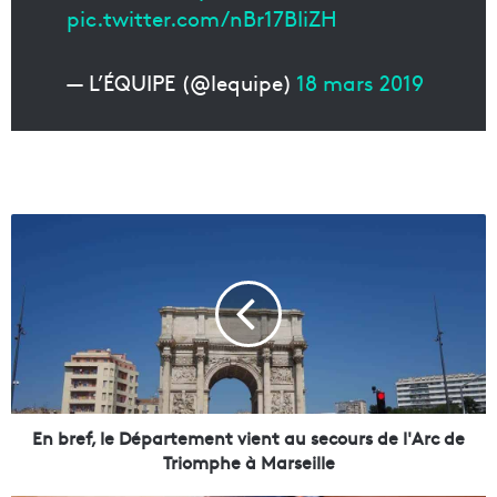
pic.twitter.com/nBr17BIiZH
— L’ÉQUIPE (@lequipe)
18 mars 2019
E
n
b
r
e
f
,
l
e
D
En bref, le Département vient au secours de l'Arc de
é
Triomphe à Marseille
p