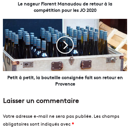
l
Le nageur Florent Manaudou de retour à la
o
compétition pour les JO 2020
r
e
P
n
e
t
t
M
i
a
t
n
à
a
p
u
e
d
t
o
i
Petit à petit, la bouteille consignée fait son retour en
u
t
Provence
d
,
e
l
Laisser un commentaire
r
a
e
b
t
o
Votre adresse e-mail ne sera pas publiée.
Les champs
o
u
obligatoires sont indiqués avec
*
u
t