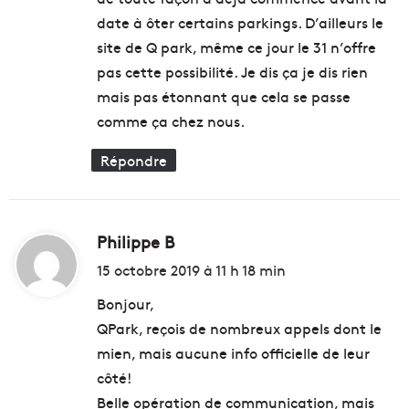
c
date à ôter certains parkings. D’ailleurs le
e
n
site de Q park, même ce jour le 31 n’offre
t
pas cette possibilité. Je dis ça je dis rien
r
mais pas étonnant que cela se passe
e
-
comme ça chez nous.
v
i
Répondre
l
l
e
d
Philippe B
d
e
i
15 octobre 2019 à 11 h 18 min
M
t
a
Bonjour,
r
QPark, reçois de nombreux appels dont le
s
:
e
mien, mais aucune info officielle de leur
i
côté!
l
Belle opération de communication, mais
l