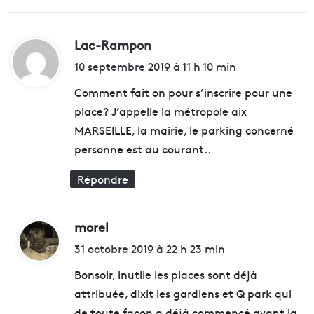
r
n
s
e
u
t
Lac-Rampon
d
r
l
i
10 septembre 2019 à 11 h 10 min
l
a
a
p
t
Comment fait on pour s’inscrire pour une
d
i
i
place? J’appelle la métropole aix
é
:
g
t
MARSEILLE, la mairie, le parking concerné
u
o
personne est au courant..
e
n
d
n
Répondre
u
i
l
s
a
a
morel
d
r
t
g
i
i
31 octobre 2019 à 22 h 23 min
e
o
t
n
Bonsoir, inutile les places sont déjà
d
attribuée, dixit les gardiens et Q park qui
u
:
de toute façon a déjà commencé avant la