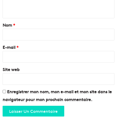
n
t
a
Nom
*
i
r
e
E-mail
*
*
Site web
Enregistrer mon nom, mon e-mail et mon site dans le
navigateur pour mon prochain commentaire.