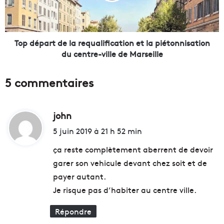
e
a
é
r
p
t
h
d
Top départ de la requalification et la piétonnisation
é
e
du centre-ville de Marseille
m
l
è
a
5 commentaires
r
r
e
e
v
q
a
john
d
u
s
a
i
5 juin 2019 à 21 h 52 min
'
l
t
i
i
ça reste complètement aberrent de devoir
n
f
garer son vehicule devant chez soit et de
s
i
:
payer autant.
t
c
a
a
Je risque pas d’habiter au centre ville.
l
t
l
i
Répondre
e
o