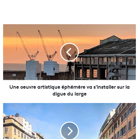
U
n
e
o
e
u
v
r
e
a
Une oeuvre artistique éphémère va s'installer sur la
r
digue du large
t
i
T
s
o
t
p
i
d
q
é
u
p