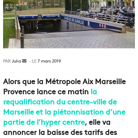
Julia
Envoyer
7 mars 2019
un
courriel
Alors que la Métropole Aix Marseille
Provence lance ce matin
la
requalification du centre-ville de
Marseille et la piétonnisation d’une
partie de l’hyper centre
, elle va
annoncer la baisse des tarifs des