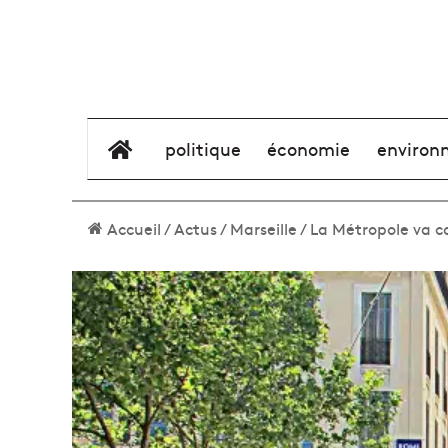
élément de menu
politique
économie
environ
Accueil
/
Actus
/
Marseille
/
La Métropole va co