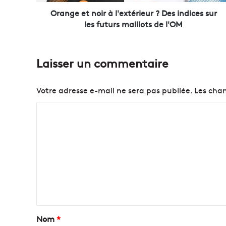
n
o
Orange et noir à l'extérieur ? Des indices sur
i
les futurs maillots de l'OM
r
à
l
Laisser un commentaire
'
e
x
Votre adresse e-mail ne sera pas publiée.
Les cham
t
é
C
r
o
i
e
m
u
m
r
e
?
D
n
e
t
s
i
a
Nom
*
n