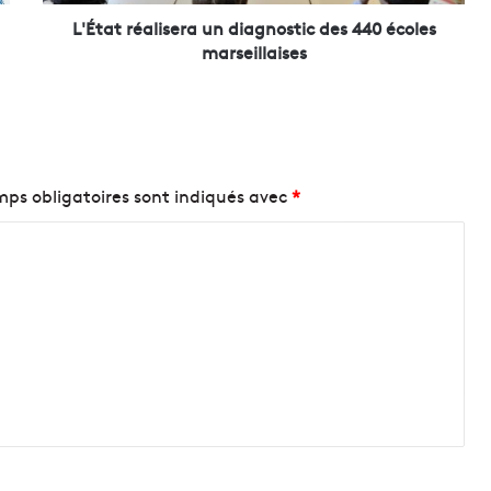
a
l
L'État réalisera un diagnostic des 440 écoles
i
marseillaises
s
e
r
a
u
n
ps obligatoires sont indiqués avec
*
d
i
a
g
n
o
s
t
i
c
d
e
s