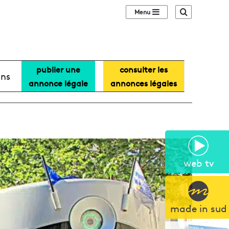
Sidebar (barre lat
Recherche
publier une
consulter les
ans
annonce légale
annonces légales
web tv
made in sud