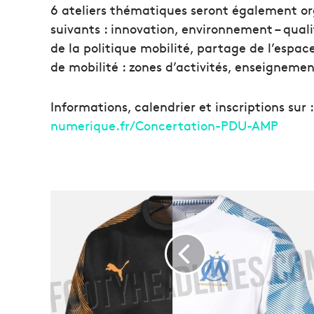
6 ateliers thématiques seront également organ
suivants : innovation, environnement – quali
de la politique mobilité, partage de l’espac
de mobilité : zones d’activités, enseignemen
Informations, calendrier et inscriptions sur :
numerique.fr/Concertation-PDU-AMP
O
r
a
n
g
e
e
t