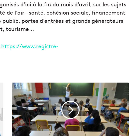
isés d’ici à la fin du mois d’avril, sur les sujets
té de l’air – santé, cohésion sociale, financement
e public, portes d’entrées et grands générateurs
t, tourisme ..
https://www.registre-
L
'
É
t
a
t
r
é