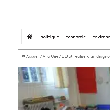
élément de menu
politique
économie
environ
Accueil
/
A la Une
/
L’État réalisera un diagno