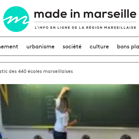
nement
urbanisme
société
culture
bons pl
stic des 440 écoles marseillaises