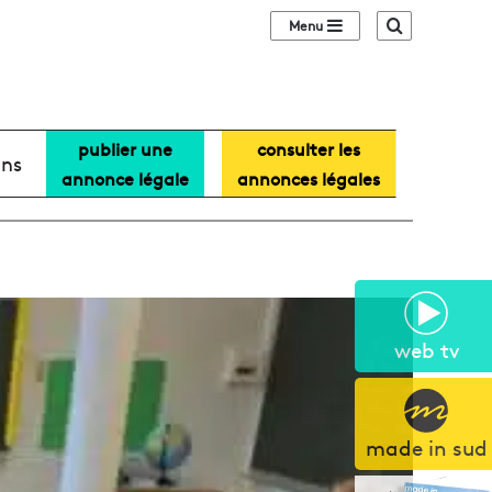
Sidebar (barre lat
Recherche
publier une
consulter les
ans
annonce légale
annonces légales
web tv
made in sud