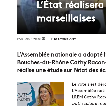
L’État réaliser
marseillaises
Loïs Elziere
Envoyer
18 février 2019
un
courriel
L’Assemblée nationale a adopté 
Bouches-du-Rhône Cathy Racon-
réalise une étude sur l’état des éc
Le vote s’est dér
L’Assemblée nat
LREM Cathy Raco
bâti scolaire mar