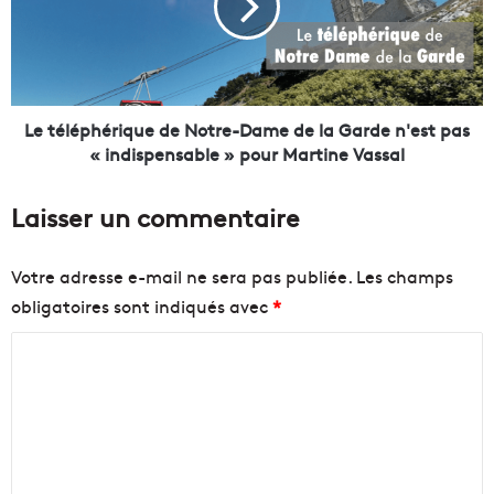
a
l
i
é
s
p
d
h
e
é
l
r
Le téléphérique de Notre-Dame de la Garde n'est pas
a
i
« indispensable » pour Martine Vassal
B
q
o
u
Laisser un commentaire
u
e
r
d
s
e
Votre adresse e-mail ne sera pas publiée.
Les champs
e
N
obligatoires sont indiqués avec
*
o
o
u
t
C
v
r
r
e
o
i
-
m
r
D
m
a
a
c
m
e