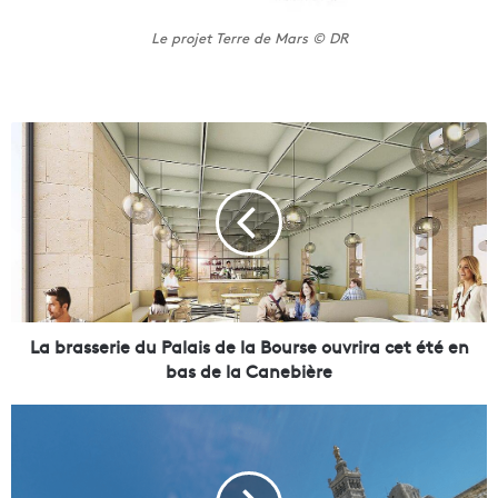
Le projet Terre de Mars © DR
L
a
b
r
a
s
s
e
r
i
La brasserie du Palais de la Bourse ouvrira cet été en
e
bas de la Canebière
d
u
L
P
e
a
t
l
é