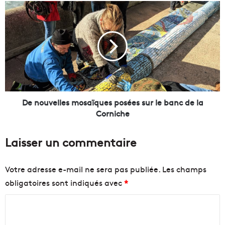
n
D
a
e
v
n
e
o
t
u
t
v
e
e
s
l
m
l
a
e
De nouvelles mosaïques posées sur le banc de la
r
s
Corniche
s
m
e
o
Laisser un commentaire
i
s
l
a
l
ï
Votre adresse e-mail ne sera pas publiée.
Les champs
a
q
obligatoires sont indiqués avec
*
i
u
s
e
C
e
s
s
p
o