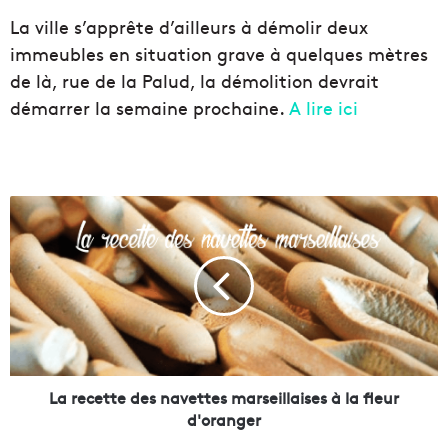
La ville s’apprête d’ailleurs à démolir deux
immeubles en situation grave à quelques mètres
de là, rue de la Palud, la démolition devrait
démarrer la semaine prochaine.
A lire ici
L
a
r
e
c
e
t
t
e
d
La recette des navettes marseillaises à la fleur
e
d'oranger
s