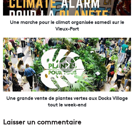
c
h
e
p
Une marche pour le climat organisée samedi sur le
o
Vieux-Port
u
r
U
l
n
e
e
c
g
l
r
i
a
m
n
a
d
t
e
o
v
Une grande vente de plantes vertes aux Docks Village
r
e
tout le week-end
g
n
a
t
Laisser un commentaire
n
e
i
d