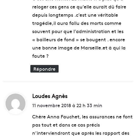
l
reloger ces gens ce qu’elle aurait dû faire
:
e
depuis longtemps .c’est une véritable
s
tragédie,il aura fallu des morts comme
a
l
souvent pour que l’administration et les
t
« bailleurs de fond » se bougent . encore
e
une bonne image de Marseille.et à qui la
r
faute ?
n
a
Répondre
t
i
v
e
s
Loudes Agnès
d
d
i
11 novembre 2018 à 22 h 33 min
u
t
r
Chère Anna Fauchet, les assurances ne font
a
pas tout et dans ce cas précis
b
:
n’interviendront que après les rapport des
l