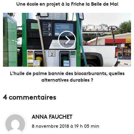
n
Une école en projet à la Friche la Belle de Mai
p
r
L
o
'
j
h
e
u
t
i
à
l
l
e
a
d
F
e
r
p
L'huile de palme bannie des biocarburants, quelles
i
a
alternatives durables ?
c
l
h
m
4 commentaires
e
e
l
b
a
a
B
ANNA FAUCHET
d
n
e
n
i
8 novembre 2018 à 19 h 05 min
l
i
t