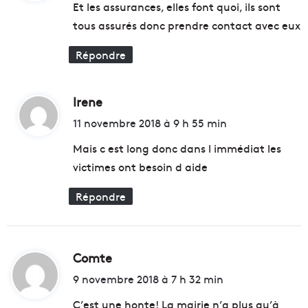
l
e
Et les assurances, elles font quoi, ils sont
e
d
tous assurés donc prendre contact avec eux
d
e
:
e
s
Répondre
M
b
a
i
i
o
Irene
d
c
a
i
11 novembre 2018 à 9 h 55 min
r
t
b
Mais c est long donc dans l immédiat les
u
victimes ont besoin d aide
r
:
a
Répondre
n
t
s
,
Comte
d
q
i
u
9 novembre 2018 à 7 h 32 min
e
t
C’est une honte! La mairie n’a plus qu’à
l