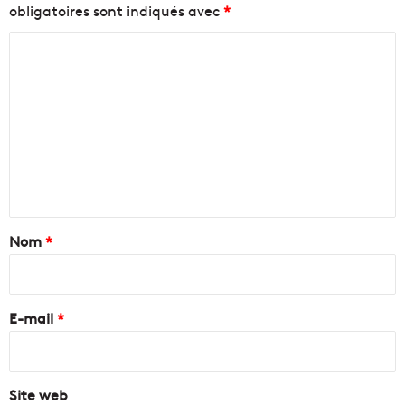
obligatoires sont indiqués avec
*
C
o
m
m
e
n
t
a
Nom
*
i
r
e
E-mail
*
*
Site web