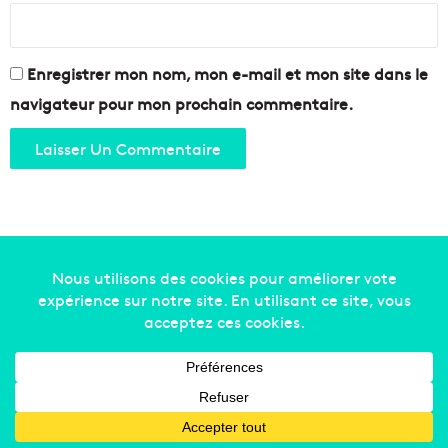
Enregistrer mon nom, mon e-mail et mon site dans le
navigateur pour mon prochain commentaire.
Copyright © 2014-2022
Made in Marseille
. Tous droits
réservés -
mentions légales
-
nous contacter
-
qui
sommes-nous
-
annonceurs
Facebook
X
Linkedin
YouTube
Instagram
RSS