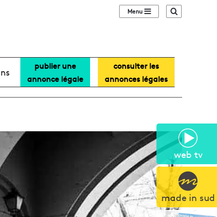
Sidebar (barre lat
Recherche
publier une
consulter les
ans
annonce légale
annonces légales
web tv
made in sud