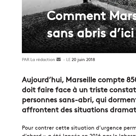
Comment Marseil
sans abris d’ici
La rédaction
Envoyer
20 juin 2018
un
courriel
Aujourd’hui, Marseille compte 850
doit faire face à un triste consta
personnes sans-abri, qui dorment
affrontent des situations dramat
Pour contrer cette situation d’urgence perm
d’abord » a été lancée en 2016 par le labora