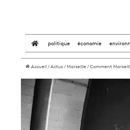
élément de menu
politique
économie
environ
Accueil
/
Actus
/
Marseille
/
Comment Marseille v