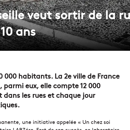
le veut sortir de la ru
 10 ans
 000 habitants. La 2e ville de France
t, parmi eux, elle compte 12 000
 dans les rues et chaque jour
iques.
anente, une initiative appelée « Un chez soi
toire LABZéro. Fort de son succès, ce laboratoire