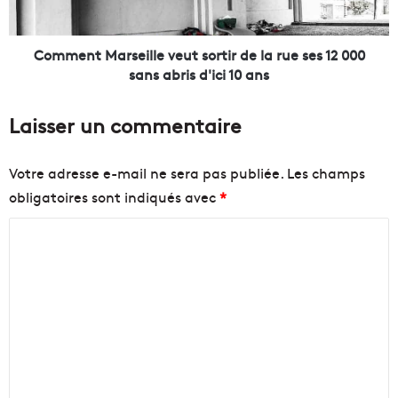
n
M
e
a
p
r
Comment Marseille veut sortir de la rue ses 12 000
o
s
sans abris d'ici 10 ans
u
e
r
i
Laisser un commentaire
c
l
l
l
a
e
Votre adresse e-mail ne sera pas publiée.
Les champs
s
v
obligatoires sont indiqués avec
*
s
e
e
u
C
r
t
l
s
o
e
o
m
s
r
m
C
t
a
i
e
l
r
n
a
d
n
e
t