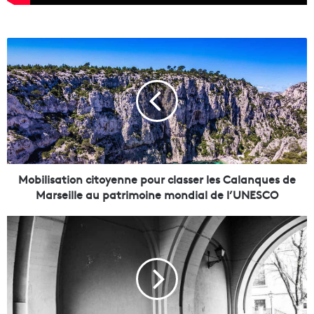
M
o
b
i
l
i
s
a
t
i
Mobilisation citoyenne pour classer les Calanques de
o
Marseille au patrimoine mondial de l’UNESCO
n
c
C
i
o
t
m
o
m
y
e
e
n
n
t