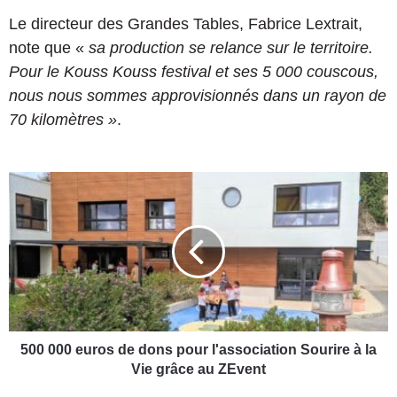
Le directeur des Grandes Tables, Fabrice Lextrait,
note que «
sa production se relance sur le territoire.
Pour le Kouss Kouss festival et ses 5 000 couscous,
nous nous sommes approvisionnés dans un rayon de
70 kilomètres »
.
5
0
0
0
0
0
e
u
r
o
500 000 euros de dons pour l'association Sourire à la
s
Vie grâce au ZEvent
d