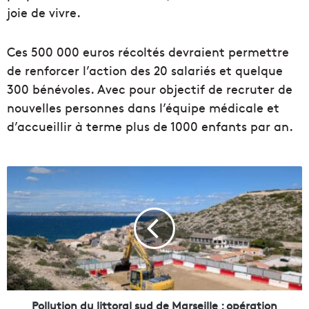
joie de vivre.
Ces 500 000 euros récoltés devraient permettre
de renforcer l’action des 20 salariés et quelque
300 bénévoles. Avec pour objectif de recruter de
nouvelles personnes dans l’équipe médicale et
d’accueillir à terme plus de 1000 enfants par an.
P
o
l
l
u
t
i
o
n
d
Pollution du littoral sud de Marseille : opération