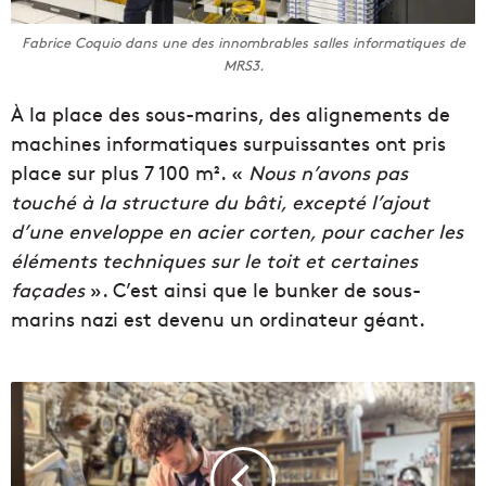
Fabrice Coquio dans une des innombrables salles informatiques de
MRS3.
À la place des sous-marins, des alignements de
machines informatiques surpuissantes ont pris
place sur plus 7 100 m². «
Nous n’avons pas
touché à la structure du bâti, excepté l’ajout
d’une enveloppe en acier corten, pour cacher les
éléments techniques sur le toit et certaines
façades
». C’est ainsi que le bunker de sous-
marins nazi est devenu un ordinateur géant.
V
i
d
é
o