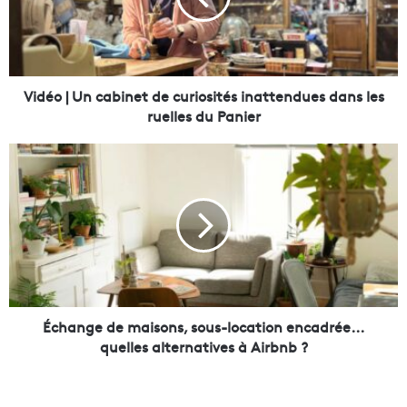
|
U
n
c
a
Vidéo | Un cabinet de curiosités inattendues dans les
b
ruelles du Panier
i
n
É
e
c
t
h
d
a
e
n
c
g
u
e
r
d
i
e
o
m
Échange de maisons, sous-location encadrée...
s
a
quelles alternatives à Airbnb ?
i
i
t
s
é
o