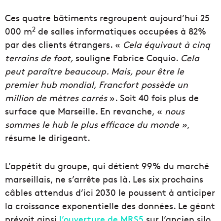
Ces quatre bâtiments regroupent aujourd’hui 25
2
000 m
de salles informatiques occupées à 82%
par des clients étrangers. «
Cela équivaut à cinq
terrains de foot,
souligne Fabrice Coquio.
Cela
peut paraître beaucoup. Mais, pour être le
premier hub mondial, Francfort possède un
million de mètres carrés
». Soit 40 fois plus de
surface que Marseille. En revanche, «
nous
sommes le hub le plus efficace du monde »
,
résume le dirigeant.
L’appétit du groupe, qui détient 99% du marché
marseillais, ne s’arrête pas là. Les six prochains
câbles attendus d’ici 2030 le poussent à anticiper
la croissance exponentielle des données. Le géant
prévoit ainsi
l’ouverture de MRS5
sur l’ancien silo