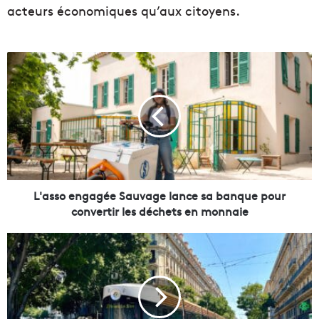
acteurs économiques qu’aux citoyens.
L
'
a
s
s
o
e
n
g
a
L'asso engagée Sauvage lance sa banque pour
g
convertir les déchets en monnaie
é
e
P
S
o
a
l
u
l
v
u
a
t