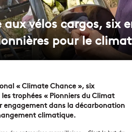
e aux vélos cargos, six e
ionnières pour le climat
onal « Climate Chance », six
u les trophées « Pionniers du Climat
ur engagement dans la décarbonation
 changement climatique.