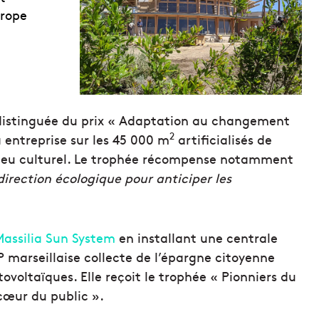
urope
 distinguée du prix « Adaptation au changement
2
a entreprise sur les 45 000 m
artificialisés de
s-lieu culturel. Le trophée récompense notamment
irection écologique pour anticiper les
assilia Sun System
en installant une centrale
P marseillaise collecte de l’épargne citoyenne
tovoltaïques. Elle reçoit le trophée « Pionniers du
cœur du public ».