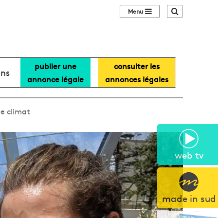
Sidebar (barre lat
Recherche
publier une
consulter les
ans
annonce légale
annonces légales
le climat
web tv
made in sud