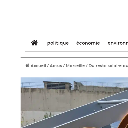
élément de menu
politique
économie
environ
Accueil
/
Actus
/
Marseille
/
Du resto solaire au