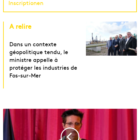
Inscriptionen
A relire
Dans un contexte
géopolitique tendu, le
ministre appelle à
protéger les industries de
Fos-sur-Mer
C
o
r
i
n