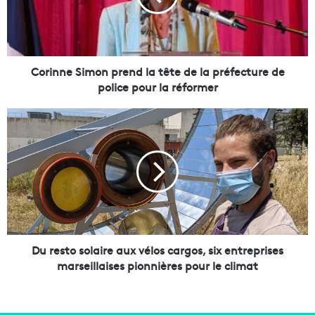
n
e
S
i
m
Corinne Simon prend la tête de la préfecture de
o
police pour la réformer
n
p
D
r
u
e
r
n
e
d
s
l
t
a
o
t
s
ê
o
t
l
Du resto solaire aux vélos cargos, six entreprises
e
a
marseillaises pionnières pour le climat
d
i
e
r
l
e