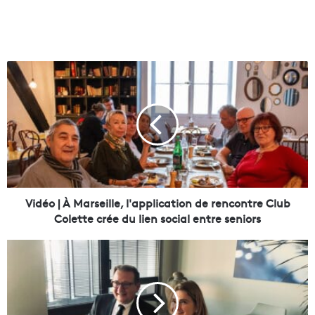
V
i
d
é
o
|
À
M
a
r
Vidéo | À Marseille, l'application de rencontre Club
s
Colette crée du lien social entre seniors
e
i
U
l
n
l
n
e
o
,
u