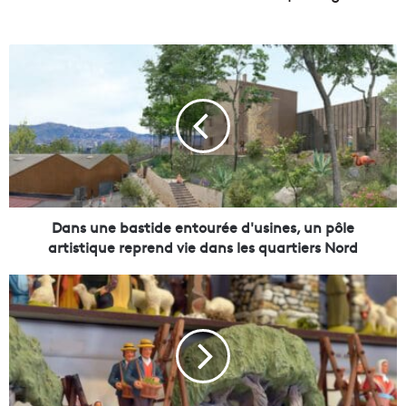
D
a
n
s
u
n
e
b
a
s
Dans une bastide entourée d'usines, un pôle
t
artistique reprend vie dans les quartiers Nord
i
d
O
e
ù
e
t
n
r
t
o
o
u
u
v