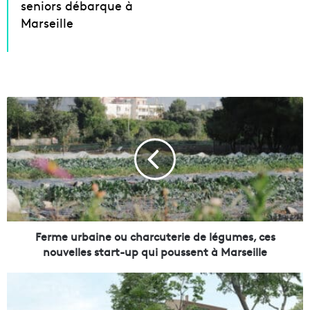
seniors débarque à
Marseille
F
e
r
m
e
u
r
b
a
i
Ferme urbaine ou charcuterie de légumes, ces
n
nouvelles start-up qui poussent à Marseille
e
o
D
u
a
c
n