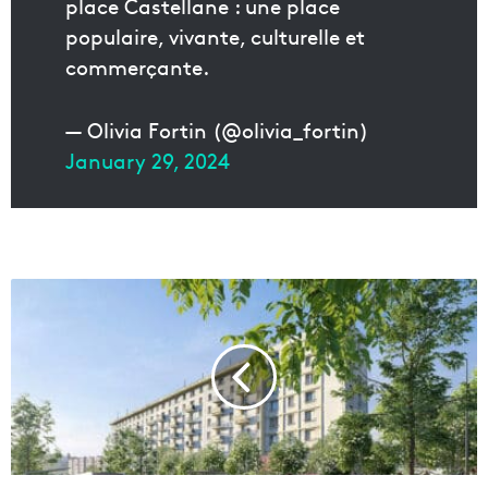
place Castellane : une place
populaire, vivante, culturelle et
commerçante.
— Olivia Fortin (@olivia_fortin)
January 29, 2024
L
a
n
c
e
m
e
n
t