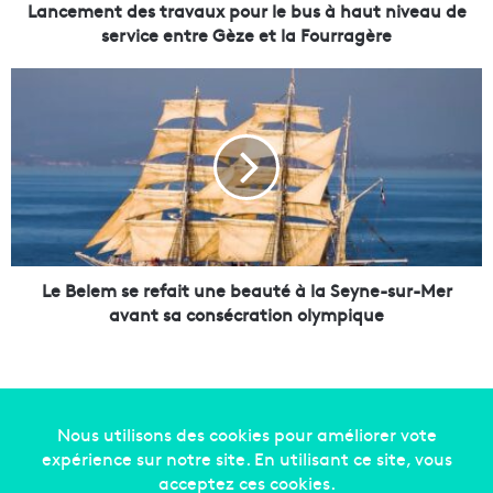
d
Lancement des travaux pour le bus à haut niveau de
e
service entre Gèze et la Fourragère
s
t
L
r
e
a
B
v
e
a
l
u
e
x
m
p
s
o
e
u
r
Le Belem se refait une beauté à la Seyne-sur-Mer
r
e
avant sa consécration olympique
l
f
e
a
b
i
u
t
s
u
à
n
Copyright © 2014-2022
Made in Marseille
. Tous droits
h
e
réservés -
mentions légales
-
nous contacter
-
qui