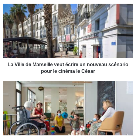
L
a
V
i
l
l
e
d
e
M
La Ville de Marseille veut écrire un nouveau scénario
a
pour le cinéma le César
r
s
L
e
e
i
c
l
o
l
l
e
l
v
e
e
c
u
t