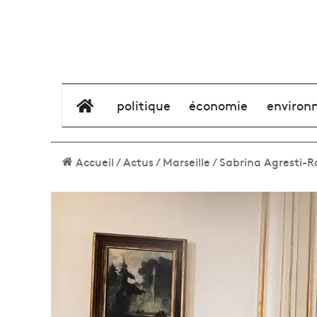
élément de menu
politique
économie
environ
Accueil
/
Actus
/
Marseille
/
Sabrina Agresti-Ro