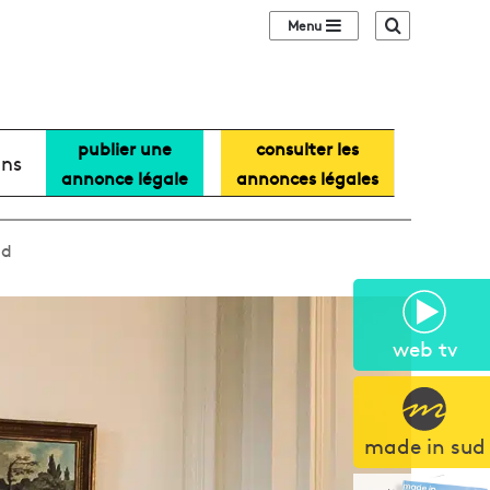
Sidebar (barre lat
Recherche
publier une
consulter les
ans
annonce légale
annonces légales
nd
web tv
made in sud