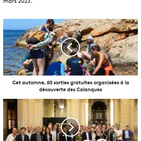
mars 2023.
C
e
t
a
u
t
o
m
n
e
Cet automne, 60 sorties gratuites organisées à la
,
découverte des Calanques
6
0
C
s
e
o
s
r
e
t
n
i
t