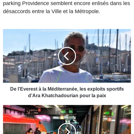
parking Providence semblent encore enlisés dans les
désaccords entre la Ville et la Métropole.
D
e
l
'
E
v
e
r
e
s
De l'Everest à la Méditerranée, les exploits sportifs
t
d’Ara Khatchadourian pour la paix
à
l
L
a
e
M
s
é
t
d
r