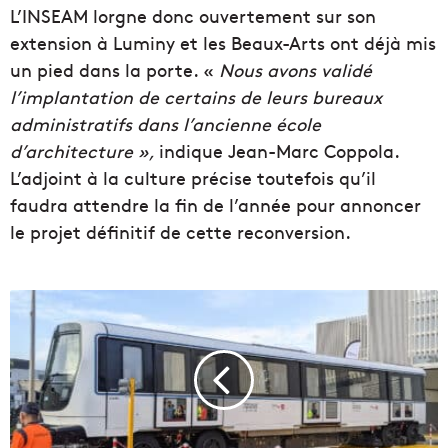
L’INSEAM lorgne donc ouvertement sur son
extension à Luminy et les Beaux-Arts ont déjà mis
un pied dans la porte. «
Nous avons validé
l’implantation de certains de leurs bureaux
administratifs dans l’ancienne école
d’architecture »,
indique Jean-Marc Coppola.
L’adjoint à la culture précise toutefois qu’il
faudra attendre la fin de l’année pour annoncer
le projet définitif de cette reconversion.
V
i
d
é
o
|
L
a