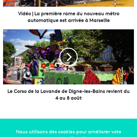
p
r
Vidéo | La première rame du nouveau métro
e
automatique est arrivée à Marseille
m
i
L
è
e
r
C
e
o
r
r
a
s
m
o
e
d
d
e
u
l
Le Corso de la Lavande de Digne-les-Bains revient du
n
a
4 au 8 août
o
L
u
a
v
v
e
a
a
n
u
d
Copyright © 2014-2022
Made in Marseille
. Tous droits