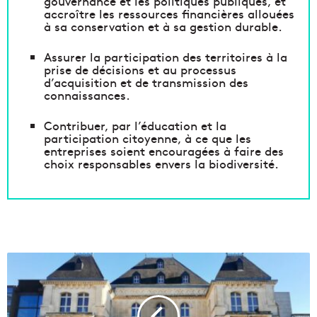
gouvernance et les politiques publiques, et
accroître les ressources financières allouées
à sa conservation et à sa gestion durable.
Assurer la participation des territoires à la
prise de décisions et au processus
d’acquisition et de transmission des
connaissances.
Contribuer, par l’éducation et la
participation citoyenne, à ce que les
entreprises soient encouragées à faire des
choix responsables envers la biodiversité.
J
o
u
t