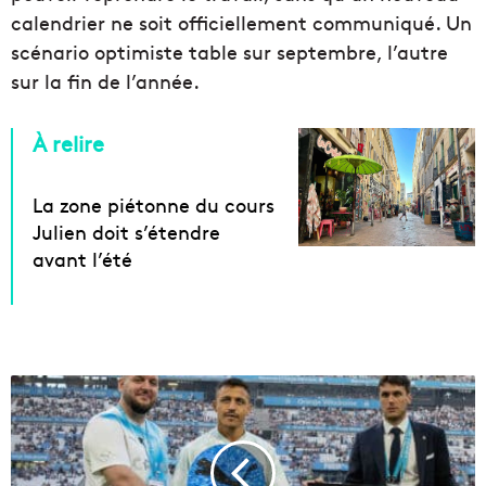
calendrier ne soit officiellement communiqué. Un
scénario optimiste table sur septembre, l’autre
sur la fin de l’année.
À relire
La zone piétonne du cours
Julien doit s’étendre
avant l’été
A
v
e
c
s