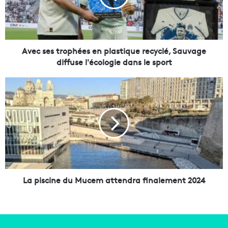
e
s
t
r
o
Avec ses trophées en plastique recyclé, Sauvage
p
diffuse l'écologie dans le sport
h
é
L
e
a
s
p
e
i
n
s
p
c
l
i
a
n
s
e
t
d
La piscine du Mucem attendra finalement 2024
i
u
q
M
u
u
e
c