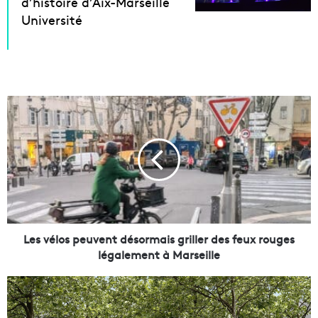
d’histoire d’Aix-Marseille
Université
L
e
s
v
é
l
o
s
p
e
Les vélos peuvent désormais griller des feux rouges
u
légalement à Marseille
v
e
L
n
a
t
r