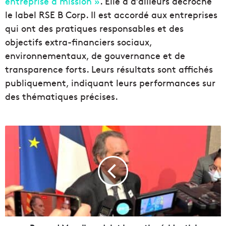
entreprise à mission »
. Elle a d’ailleurs décroché
le label RSE B Corp. Il est accordé aux entreprises
qui ont des pratiques responsables et des
objectifs extra-financiers sociaux,
environnementaux, de gouvernance et de
transparence forts. Leurs résultats sont affichés
publiquement, indiquant leurs performances sur
des thématiques précises.
R
e
n
a
u
d
M
u
s