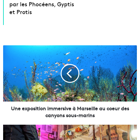
par les Phocéens, Gyptis
et Protis
U
n
e
e
x
p
o
s
i
t
Une exposition immersive à Marseille au coeur des
i
canyons sous-marins
o
n
R
i
u