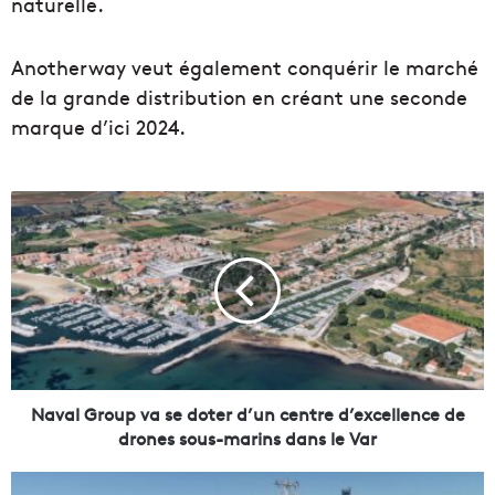
naturelle.
Anotherway veut également conquérir le marché
de la grande distribution en créant une seconde
marque d’ici 2024.
N
a
v
a
l
G
r
o
u
p
Naval Group va se doter d’un centre d’excellence de
v
drones sous-marins dans le Var
a
s
L