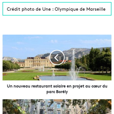
Crédit photo de Une : Olympique de Marseille
U
n
n
o
u
v
e
a
u
r
Un nouveau restaurant solaire en projet au cœur du
e
parc Borély
s
t
L
a
a
u
P