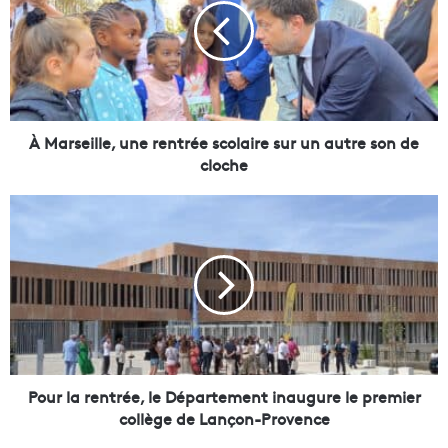
r
s
e
i
l
l
e
À Marseille, une rentrée scolaire sur un autre son de
,
cloche
u
n
P
e
o
r
u
e
r
n
l
t
a
r
r
é
e
e
n
s
t
Pour la rentrée, le Département inaugure le premier
c
r
collège de Lançon-Provence
o
é