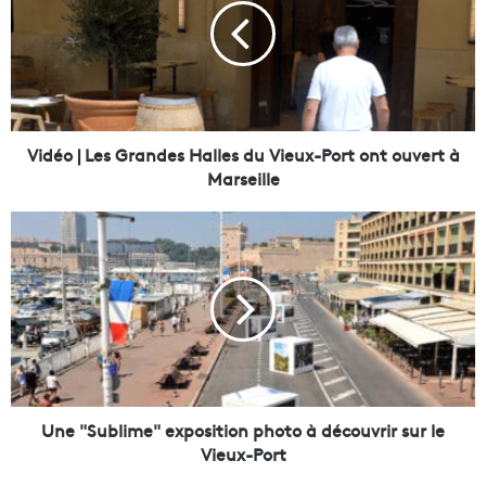
é
o
|
L
e
s
G
Vidéo | Les Grandes Halles du Vieux-Port ont ouvert à
r
Marseille
a
n
U
d
n
e
e
s
"
H
S
a
u
l
b
l
l
e
i
s
m
Une "Sublime" exposition photo à découvrir sur le
d
e
Vieux-Port
u
"