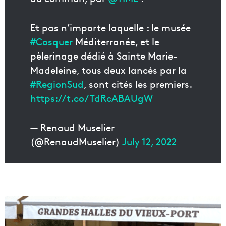
Et pas n’importe laquelle : le musée
#Cosquer
Méditerranée, et le
pèlerinage dédié à Sainte Marie-
Madeleine, tous deux lancés par la
#RegionSud
, sont cités les premiers.
https://t.co/TdRcABAUgW
— Renaud Muselier
(@RenaudMuselier)
July 12, 2022
V
i
d