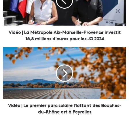
o
|
L
a
M
é
Vidéo | La Métropole Aix-Marseille-Provence investit
t
16,8 millions d’euros pour les JO 2024
r
o
V
p
i
o
d
l
é
e
o
A
|
i
L
x
e
-
p
M
r
Vidéo | Le premier parc solaire flottant des Bouches-
a
e
du-Rhône est à Peyrolles
r
m
s
i
e
e