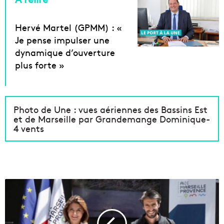
Hervé Martel (GPMM) : «
Je pense impulser une
dynamique d’ouverture
plus forte »
Photo de Une : vues aériennes des Bassins Est
et de Marseille par Grandemange Dominique-
4 vents
V
i
d
é